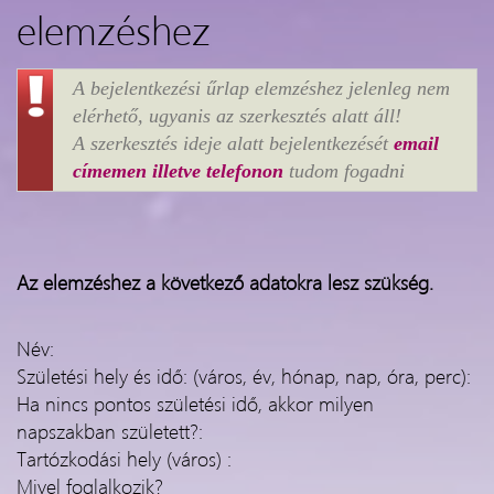
elemzéshez
A bejelentkezési űrlap elemzéshez jelenleg nem
elérhető, ugyanis az szerkesztés alatt áll!
A szerkesztés ideje alatt bejelentkezését
email
címemen illetve telefonon
tudom fogadni
Az elemzéshez a következő adatokra lesz szükség.
Név:
Születési hely és idő: (város, év, hónap, nap, óra, perc):
Ha nincs pontos születési idő, akkor milyen
napszakban született?:
Tartózkodási hely (város) :
Mivel foglalkozik?