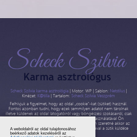
Scheck Szilvia karma asztrológia
| Motor: WP | Sablon:
Netstilus
|
Kinézet:
K@tilla
| Tartalom:
Scheck Szilvia Veszprém
Felhívjuk a figyelmet, hogy az oldal „cookie”-kat (sütiket) használ.
Fontos azonban tudni, hogy ezek semmilyen adatot nem tárolnak
illetve küldenek az oldal látogatóiról vagy böngészési szokásairól, csak
is az oldal használatát segítik. Weboldalunk használatával Ön
beleegyezik a cookie-k használatába. Ha mégsem szeretné akkor az
internetböngésző beállításainak megváltoztatásával a sütik küldése
A weboldalról az oldal tulajdonosához
letiltható!
beérkező adatok kezeléséről az