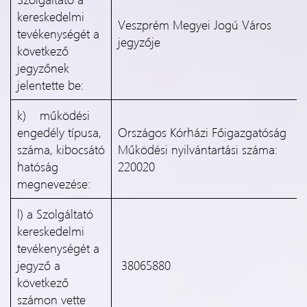
kereskedelmi
Veszprém Megyei Jogú Város
tevékenységét a
jegyzője
következő
jegyzőnek
jelentette be:
k) működési
engedély típusa,
Országos Kórházi Főigazgatóság
száma, kibocsátó
Működési nyilvántartási száma:
hatóság
220020
megnevezése:
l) a Szolgáltató
kereskedelmi
tevékenységét a
jegyző a
38065880
következő
számon vette