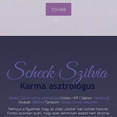
TOVÁBB
Scheck Szilvia karma asztrológia
| Motor: WP | Sablon:
Netstilus
|
Kinézet:
K@tilla
| Tartalom:
Scheck Szilvia Veszprém
Felhívjuk a figyelmet, hogy az oldal „cookie”-kat (sütiket) használ.
Fontos azonban tudni, hogy ezek semmilyen adatot nem tárolnak