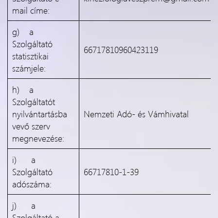
mail címe:
g) a
Szolgáltató
66717810960423119
statisztikai
számjele:
h) a
Szolgáltatót
nyilvántartásba
Nemzeti Adó- és Vámhivatal
vevő szerv
megnevezése:
i) a
Szolgáltató
66717810-1-39
adószáma:
j) a
Szolgáltató a