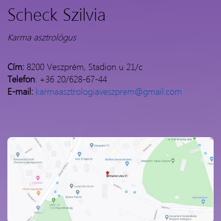
Scheck Szilvia
Karma asztrológus
Cím:
8200 Veszprém, Stadion u 21/c
Telefon
: +36 20/628-67-44
E-mail:
karmaasztrologiaveszprem@gmail.com