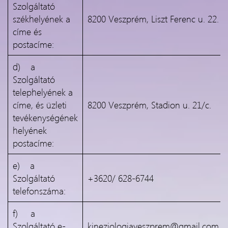
Szolgáltató
székhelyének a
8200 Veszprém, Liszt Ferenc u. 22.
címe és
postacíme:
d) a
Szolgáltató
telephelyének a
címe, és üzleti
8200 Veszprém, Stadion u. 21/c.
tevékenységének
helyének
postacíme:
e) a
Szolgáltató
+3620/ 628-6744
telefonszáma:
f) a
Szolgáltató e-
kineziologiaveszprem@gmail.com