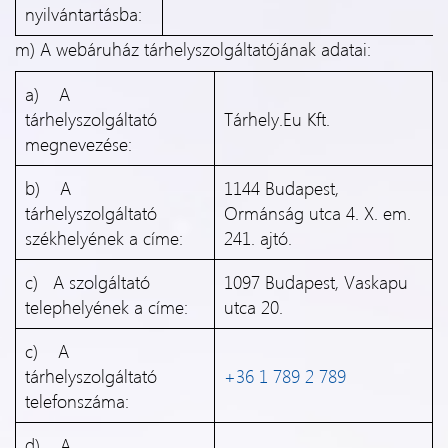
nyilvántartásba:
m) A webáruház tárhelyszolgáltatójának adatai:
a) A
tárhelyszolgáltató
Tárhely.Eu Kft.
megnevezése:
b) A
1144 Budapest,
tárhelyszolgáltató
Ormánság utca 4. X. em.
székhelyének a címe:
241. ajtó.
c) A szolgáltató
1097 Budapest, Vaskapu
telephelyének a címe:
utca 20.
c) A
tárhelyszolgáltató
+36 1 789 2 789
telefonszáma:
d) A